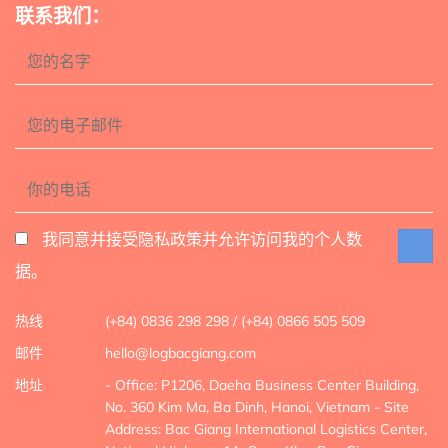
联系我们：
我同意并接受隐私政策并允许访问我的个人数
据。
热线
(+84) 0836 298 298 / (+84) 0866 505 509
邮件
hello@logbacgiang.com
地址
- Office: P1206, Daeha Business Center Building,
No. 360 Kim Ma, Ba Dinh, Hanoi, Vietnam
- Site
Address: Bac Giang International Logistics Center,