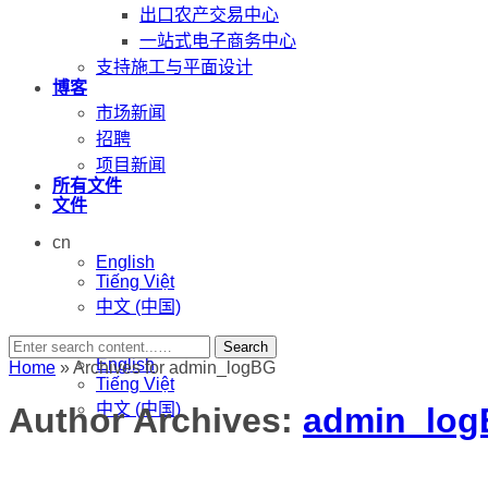
出口农产交易中心
一站式电子商务中心
支持施工与平面设计
博客
市场新闻
招聘
项目新闻
所有文件
文件
cn
English
Tiếng Việt
中文 (中国)
cn
Search
English
Home
»
Archives for admin_logBG
Tiếng Việt
中文 (中国)
Author Archives:
admin_lo