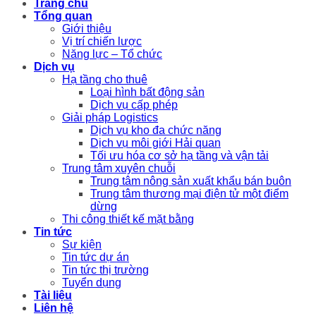
Trang chủ
Tổng quan
Giới thiệu
Vị trí chiến lược
Năng lực – Tổ chức
Dịch vụ
Hạ tầng cho thuê
Loại hình bất động sản
Dịch vụ cấp phép
Giải pháp Logistics
Dịch vụ kho đa chức năng
Dịch vụ môi giới Hải quan
Tối ưu hóa cơ sở hạ tầng và vận tải
Trung tâm xuyên chuỗi
Trung tâm nông sản xuất khẩu bán buôn
Trung tâm thương mại điện tử một điểm
dừng
Thi công thiết kế mặt bằng
Tin tức
Sự kiện
Tin tức dự án
Tin tức thị trường
Tuyển dụng
Tài liệu
Liên hệ