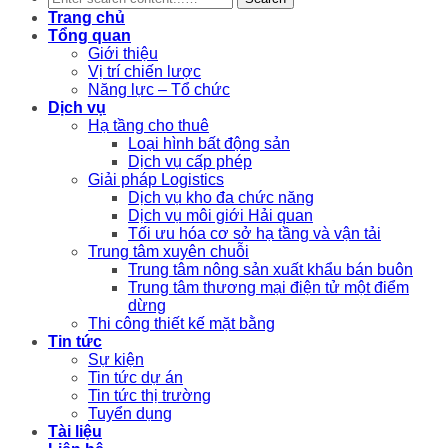
Trang chủ
Tổng quan
Giới thiệu
Vị trí chiến lược
Năng lực – Tổ chức
Dịch vụ
Hạ tầng cho thuê
Loại hình bất động sản
Dịch vụ cấp phép
Giải pháp Logistics
Dịch vụ kho đa chức năng
Dịch vụ môi giới Hải quan
Tối ưu hóa cơ sở hạ tầng và vận tải
Trung tâm xuyên chuỗi
Trung tâm nông sản xuất khẩu bán buôn
Trung tâm thương mại điện tử một điểm
dừng
Thi công thiết kế mặt bằng
Tin tức
Sự kiện
Tin tức dự án
Tin tức thị trường
Tuyển dụng
Tài liệu