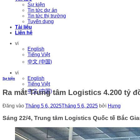
Sự kiện
Tin tức dự án
Tin tức thị trường
Tuyển dụng
Tài liệu
Liên hệ
vi
English
Tiếng Việt
中文 (中国)
vi
English
Sự kiện
Tiếng Việt
Ra mắt Trung tâm Logistics 4.200 tỷ đ
中文 (中国)
Đăng vào
Tháng 5 6, 2025
Tháng 5 6, 2025
bởi
Hưng
Sáng 22/4, Trung tâm Logistics Quốc tế Bắc Gia