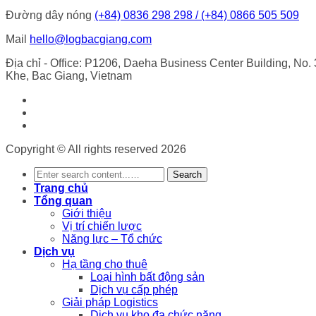
Đường dây nóng
(+84) 0836 298 298 / (+84) 0866 505 509
Mail
hello@logbacgiang.com
Địa chỉ
- Office: P1206, Daeha Business Center Building, No.
Khe, Bac Giang, Vietnam
Copyright © All rights reserved 2026
Search
Trang chủ
Tổng quan
Giới thiệu
Vị trí chiến lược
Năng lực – Tổ chức
Dịch vụ
Hạ tầng cho thuê
Loại hình bất động sản
Dịch vụ cấp phép
Giải pháp Logistics
Dịch vụ kho đa chức năng