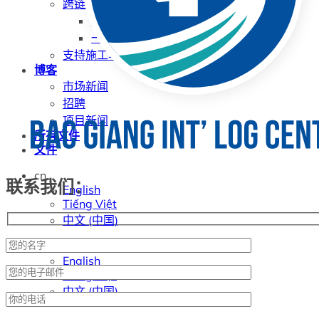
跨链中心
出口农产交易中心
一站式电子商务中心
支持施工与平面设计
博客
市场新闻
招聘
项目新闻
所有文件
文件
cn
联系我们：
English
Tiếng Việt
中文 (中国)
cn
English
Tiếng Việt
中文 (中国)