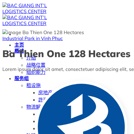
跳
到
内
容
Industrial Park in Vinh Phuc
主页
Ba Thien One 128 Hectares
概述
介绍
战略位置
Lorem ipsum dolor sit amet, consectetuer adipiscing elit,
组织能力
服务组
租设施
房地产类型
許可服務
物流解决方案
倉儲服務
海关代理服务
設施優化解決方案