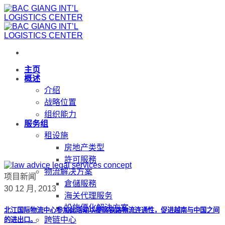
跳
到
内
容
主页
概述
介绍
战略位置
组织能力
服务组
租设施
房地产类型
許可服務
物流解决方案
项目新闻
倉儲服務
30 12 月, 2013
海关代理服务
設施優化解決方案
北江国际物流中心参加此活动以提高铁路物流连通性，促进越南与中国之间
跨链中心
的进出口。