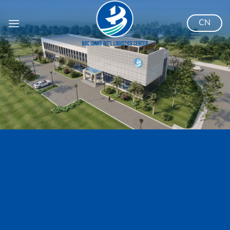
跳
到
CN
内
容