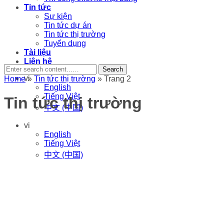
Tin tức
Sự kiện
Tin tức dự án
Tin tức thị trường
Tuyển dụng
Tài liệu
Liên hệ
Search
vi
Home
»
Tin tức thị trường
»
Trang 2
English
Tiếng Việt
Tin tức thị trường
中文 (中国)
vi
English
Tiếng Việt
中文 (中国)