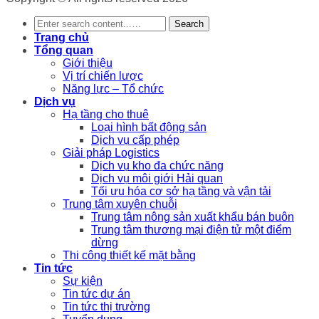
Search
Trang chủ
Tổng quan
Giới thiệu
Vị trí chiến lược
Năng lực – Tổ chức
Dịch vụ
Hạ tầng cho thuê
Loại hình bất động sản
Dịch vụ cấp phép
Giải pháp Logistics
Dịch vụ kho đa chức năng
Dịch vụ môi giới Hải quan
Tối ưu hóa cơ sở hạ tầng và vận tải
Trung tâm xuyên chuỗi
Trung tâm nông sản xuất khẩu bán buôn
Trung tâm thương mại điện tử một điểm
dừng
Thi công thiết kế mặt bằng
Tin tức
Sự kiện
Tin tức dự án
Tin tức thị trường